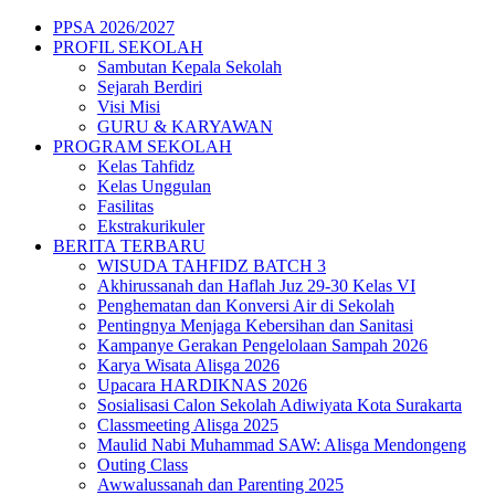
Skip
PPSA 2026/2027
to
PROFIL SEKOLAH
content
Sambutan Kepala Sekolah
Sejarah Berdiri
Visi Misi
GURU & KARYAWAN
PROGRAM SEKOLAH
Kelas Tahfidz
Kelas Unggulan
Fasilitas
Ekstrakurikuler
BERITA TERBARU
WISUDA TAHFIDZ BATCH 3
Akhirussanah dan Haflah Juz 29-30 Kelas VI
Penghematan dan Konversi Air di Sekolah
Pentingnya Menjaga Kebersihan dan Sanitasi
Kampanye Gerakan Pengelolaan Sampah 2026
Karya Wisata Alisga 2026
Upacara HARDIKNAS 2026
Sosialisasi Calon Sekolah Adiwiyata Kota Surakarta
Classmeeting Alisga 2025
Maulid Nabi Muhammad SAW: Alisga Mendongeng
Outing Class
Awwalussanah dan Parenting 2025