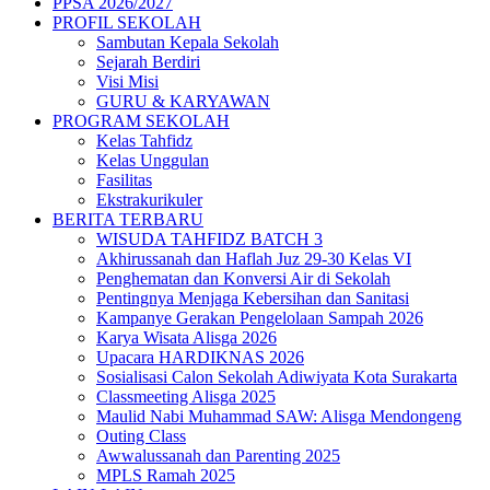
PPSA 2026/2027
PROFIL SEKOLAH
Sambutan Kepala Sekolah
Sejarah Berdiri
Visi Misi
GURU & KARYAWAN
PROGRAM SEKOLAH
Kelas Tahfidz
Kelas Unggulan
Fasilitas
Ekstrakurikuler
BERITA TERBARU
WISUDA TAHFIDZ BATCH 3
Akhirussanah dan Haflah Juz 29-30 Kelas VI
Penghematan dan Konversi Air di Sekolah
Pentingnya Menjaga Kebersihan dan Sanitasi
Kampanye Gerakan Pengelolaan Sampah 2026
Karya Wisata Alisga 2026
Upacara HARDIKNAS 2026
Sosialisasi Calon Sekolah Adiwiyata Kota Surakarta
Classmeeting Alisga 2025
Maulid Nabi Muhammad SAW: Alisga Mendongeng
Outing Class
Awwalussanah dan Parenting 2025
MPLS Ramah 2025