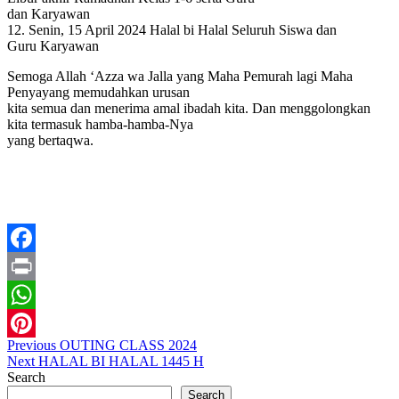
dan Karyawan
12. Senin, 15 April 2024 Halal bi Halal Seluruh Siswa dan
Guru Karyawan
Semoga Allah ‘Azza wa Jalla yang Maha Pemurah lagi Maha
Penyayang memudahkan urusan
kita semua dan menerima amal ibadah kita. Dan menggolongkan
kita termasuk hamba-hamba-Nya
yang bertaqwa.
Facebook
Print
WhatsApp
Post
Previous
Previous
OUTING CLASS 2024
Pinterest
Next
post:
Next
HALAL BI HALAL 1445 H
navigation
post:
Search
Search