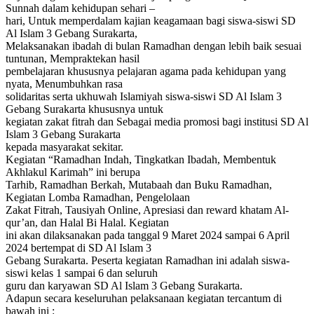
Sunnah dalam kehidupan sehari –
hari, Untuk memperdalam kajian keagamaan bagi siswa-siswi SD
Al Islam 3 Gebang Surakarta,
Melaksanakan ibadah di bulan Ramadhan dengan lebih baik sesuai
tuntunan, Mempraktekan hasil
pembelajaran khususnya pelajaran agama pada kehidupan yang
nyata, Menumbuhkan rasa
solidaritas serta ukhuwah Islamiyah siswa-siswi SD Al Islam 3
Gebang Surakarta khususnya untuk
kegiatan zakat fitrah dan Sebagai media promosi bagi institusi SD Al
Islam 3 Gebang Surakarta
kepada masyarakat sekitar.
Kegiatan “Ramadhan Indah, Tingkatkan Ibadah, Membentuk
Akhlakul Karimah” ini berupa
Tarhib, Ramadhan Berkah, Mutabaah dan Buku Ramadhan,
Kegiatan Lomba Ramadhan, Pengelolaan
Zakat Fitrah, Tausiyah Online, Apresiasi dan reward khatam Al-
qur’an, dan Halal Bi Halal. Kegiatan
ini akan dilaksanakan pada tanggal 9 Maret 2024 sampai 6 April
2024 bertempat di SD Al Islam 3
Gebang Surakarta. Peserta kegiatan Ramadhan ini adalah siswa-
siswi kelas 1 sampai 6 dan seluruh
guru dan karyawan SD Al Islam 3 Gebang Surakarta.
Adapun secara keseluruhan pelaksanaan kegiatan tercantum di
bawah ini :