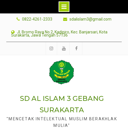
Skip
0822-4261-2333
sdalislam3@gmail.com
to
content
Jl. Bromo Raya No.2, Kadipiro, Kec. Banjarsari, Kota
Surakarta, Jawa Tengah 57136
Instagram
Youtube
facebook
SD AL ISLAM 3 GEBANG
SURAKARTA
"MENCETAK INTELEKTUAL MUSLIM BERAKHLAK
MULIA"