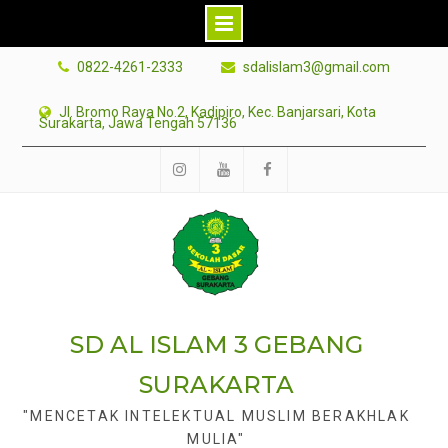
Skip
0822-4261-2333
sdalislam3@gmail.com
to
content
Jl. Bromo Raya No.2, Kadipiro, Kec. Banjarsari, Kota
Surakarta, Jawa Tengah 57136
Instagram
Youtube
facebook
SD AL ISLAM 3 GEBANG
SURAKARTA
"MENCETAK INTELEKTUAL MUSLIM BERAKHLAK
MULIA"