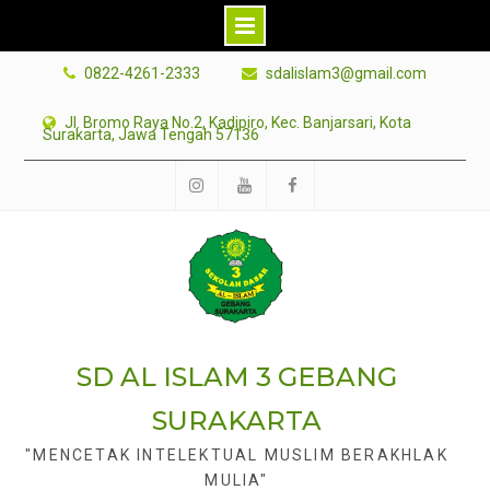
Skip
0822-4261-2333
sdalislam3@gmail.com
to
content
Jl. Bromo Raya No.2, Kadipiro, Kec. Banjarsari, Kota
Surakarta, Jawa Tengah 57136
Instagram
Youtube
facebook
SD AL ISLAM 3 GEBANG
SURAKARTA
"MENCETAK INTELEKTUAL MUSLIM BERAKHLAK
MULIA"