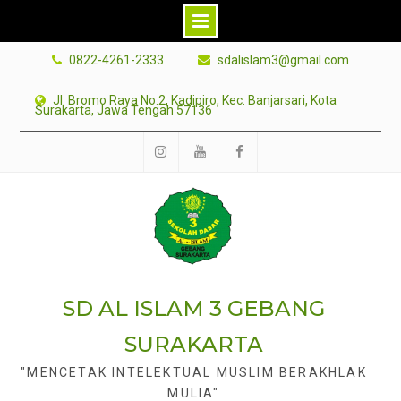
Skip
0822-4261-2333
sdalislam3@gmail.com
to
content
Jl. Bromo Raya No.2, Kadipiro, Kec. Banjarsari, Kota
Surakarta, Jawa Tengah 57136
Instagram
Youtube
facebook
SD AL ISLAM 3 GEBANG
SURAKARTA
"MENCETAK INTELEKTUAL MUSLIM BERAKHLAK
MULIA"