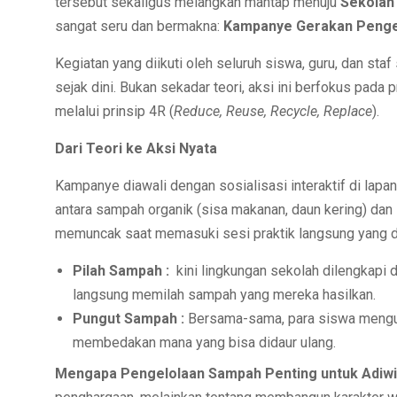
tersebut sekaligus melangkah mantap menuju
Sekolah
sangat seru dan bermakna:
Kampanye Gerakan Penge
Kegiatan yang diikuti oleh seluruh siswa, guru, dan st
sejak dini. Bukan sekadar teori, aksi ini berfokus pad
melalui prinsip 4R (
Reduce, Reuse, Recycle, Replace
).
Dari Teori ke Aksi Nyata
Kampanye diawali dengan sosialisasi interaktif di lap
antara sampah organik (sisa makanan, daun kering) dan 
memuncak saat memasuki sesi praktik langsung yang di
Pilah Sampah :
kini lingkungan sekolah dilengkapi 
langsung memilah sampah yang mereka hasilkan.
Pungut Sampah :
Bersama-sama, para siswa mengum
membedakan mana yang bisa didaur ulang.
Mengapa Pengelolaan Sampah Penting untuk Adiw