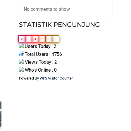
No comments to show.
STATISTIK PENGUNJUNG
0
0
4
7
5
6
Users Today : 2
Total Users : 4756
Views Today : 2
Who's Online : 0
Powered By
WPS Visitor Counter