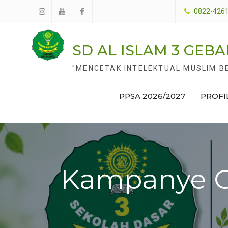
Skip
0822-426
to
Instagram
Youtube
facebook
content
SD AL ISLAM 3 GEB
"MENCETAK INTELEKTUAL MUSLIM B
PPSA 2026/2027
PROFI
Kampanye G